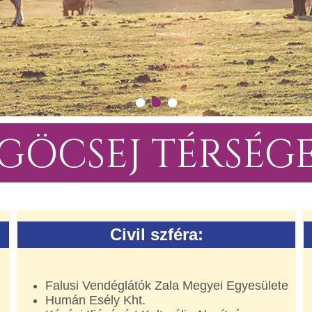
GÖCSEJ TÉRSÉG
Civil szféra:
Falusi Vendéglátók Zala Megyei Egyesülete
Humán Esély Kht.