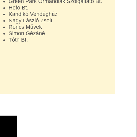
Green Park Ormándlak Szolgáltató Bt.
Hefo Bt.
Kandikó Vendégház
Nagy László Zsolt
Roncs Művek
Simon Gézáné
Tóth Bt.