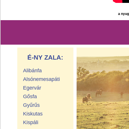
a nyug
É-NY ZALA:
Alibánfa
Alsónemesapáti
Egervár
Gősfa
Gyűrűs
Kiskutas
Kispáli