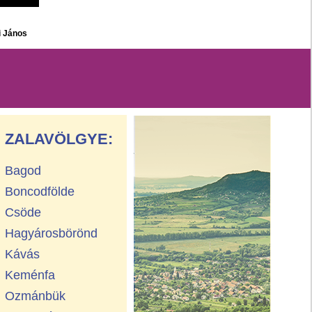
i János
ZALAVÖLGYE:
Bagod
Boncodfölde
Csöde
Hagyárosbörönd
Kávás
Keménfa
Ozmánbük