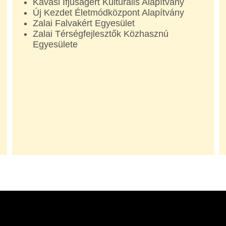
Kávási Ifjúságért Kulturális Alapítvány
Új Kezdet Életmódközpont Alapítvány
Zalai Falvakért Egyesület
Zalai Térségfejlesztők Közhasznú
Egyesülete