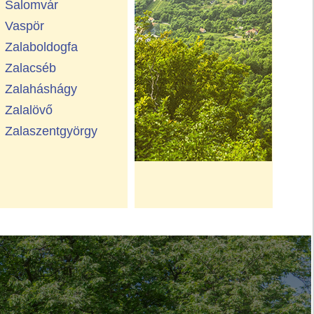
Salomvár
Vaspör
Zalaboldogfa
Zalacséb
Zalaháshágy
Zalalövő
Zalaszentgyörgy