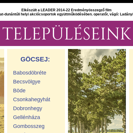
Elkészült a LEADER 2014-22 Eredményösszegző film
at-dunántúli helyi akciócsoportok együttműködésében. operatőr, vágó: Ladány
TELEPÜLÉSEINK
GÖCSEJ:
Babosdöbréte
Becsvölgye
Böde
Csonkahegyhát
Dobronhegy
Gellénháza
Gombosszeg