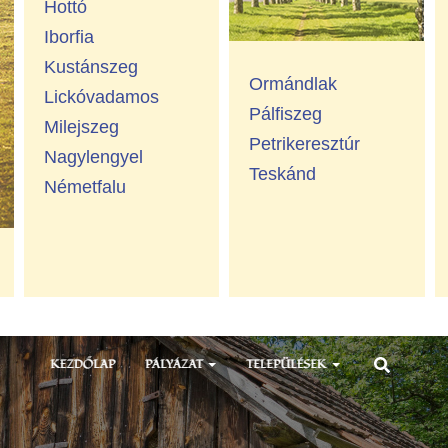
Hottó
Iborfia
Kustánszeg
Ormándlak
Lickóvadamos
Pálfiszeg
Milejszeg
Petrikeresztúr
Nagylengyel
Teskánd
Németfalu