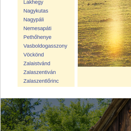
Lakhegy
Nagykutas
Nagypáli
Nemesapáti
Pethőhenye
Vasboldogasszony
Vöckönd
Zalaistvánd
Zalaszentiván
Zalaszentlőrinc