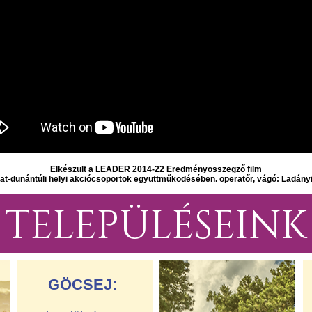
Elkészült a LEADER 2014-22 Eredményösszegző film
at-dunántúli helyi akciócsoportok együttműködésében. operatőr, vágó: Ladány
TELEPÜLÉSEINK
GÖCSEJ: