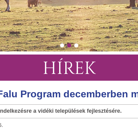
HÍREK
Falu Program decemberben me
ndelkezésre a vidéki települések fejlesztésére.
6.