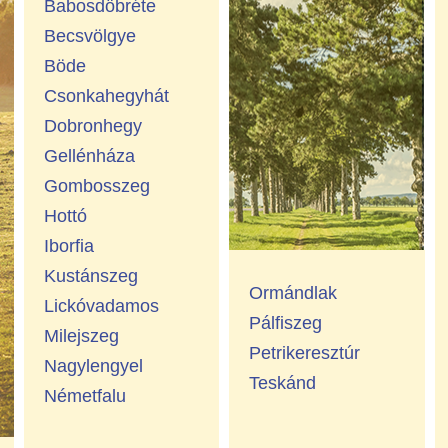
Babosdöbréte
Becsvölgye
Böde
Csonkahegyhát
Dobronhegy
Gellénháza
Gombosszeg
Hottó
Iborfia
Kustánszeg
Ormándlak
Lickóvadamos
Pálfiszeg
Milejszeg
Petrikeresztúr
Nagylengyel
Teskánd
Németfalu