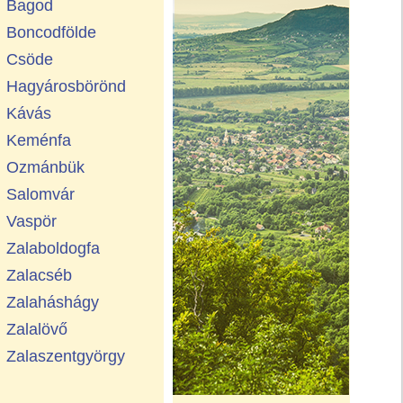
Bagod
Boncodfölde
Csöde
Hagyárosbörönd
Kávás
Keménfa
Ozmánbük
Salomvár
Vaspör
Zalaboldogfa
Zalacséb
Zalaháshágy
Zalalövő
Zalaszentgyörgy