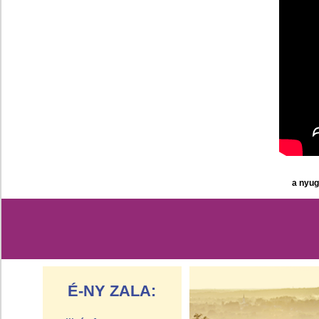
a nyug
É-NY ZALA: