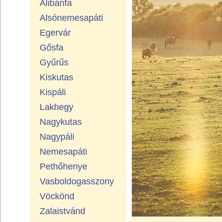
Alibánfa
Alsónemesapáti
Egervár
Gősfa
Gyűrűs
Kiskutas
Kispáli
Lakhegy
Nagykutas
Nagypáli
Nemesapáti
Pethőhenye
Vasboldogasszony
Vöckönd
Zalaistvánd